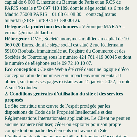
capital de 6 000 €, inscrite au Barreau de Paris et au RCS de
PARIS sous le n°D 897 410 189, dont le siège social sis 6 rue de
Madrid 75008 PARIS – 01 88 61 08 80 – contact@maras-
billard.fr (SIRET n°89741018900012).
Délégué à la protection des données :
Véronique MARAS –
vmaras@maras-billard.fr
Hébergeur :
OVH, Société anonyme simplifiée au capital de 10
069 020 Euros, dont le siège social est situé 2 rue Kellermann
59100 Roubaix, immatriculée au Registre du Commerce et des
Sociétés de Tourcoing sous le numéro 424 761 419 00045 et dont
le numéro de téléphone est le 09 72 10 10 07.
Éco-conception :
Ce site Web a été créé dans une logique d’éco-
conception afin de minimiser son impact environnemental. Il
obtient, sur toutes ses pages existantes au 15 janvier 2022, la note
A sur l’Ecoindex
2. Conditions générales d’utilisation du site et des services
proposés
Le Site constitue une œuvre de l’esprit protégée par les
dispositions du Code de la Propriété Intellectuelle et des
Réglementations Internationales applicables. Le Client ne peut en
aucune manière réutiliser, céder ou exploiter pour son propre
compte tout ou partie des éléments ou travaux du Site.
L’utilisation du site www.maras-billard.fr implique l’acceptation