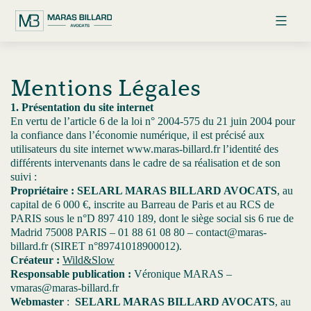
Maras
Aller
Billard
au
Avocats
contenu
Mentions Légales
1. Présentation du site internet
En vertu de l’article 6 de la loi n° 2004-575 du 21 juin 2004 pour
la confiance dans l’économie numérique, il est précisé aux
utilisateurs du site internet www.maras-billard.fr l’identité des
différents intervenants dans le cadre de sa réalisation et de son
suivi :
Propriétaire : SELARL MARAS BILLARD AVOCATS
, au
capital de 6 000 €, inscrite au Barreau de Paris et au RCS de
PARIS sous le n°D 897 410 189, dont le siège social sis 6 rue de
Madrid 75008 PARIS – 01 88 61 08 80 – contact@maras-
billard.fr (SIRET n°89741018900012).
Créateur :
Wild&Slow
Responsable publication :
Véronique MARAS –
vmaras@maras-billard.fr
Webmaster
:
SELARL MARAS BILLARD AVOCATS
, au